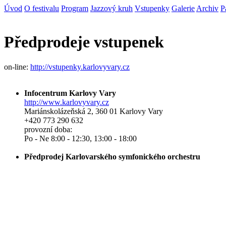
Úvod
O festivalu
Program
Jazzový kruh
Vstupenky
Galerie
Archiv
P
Předprodeje vstupenek
on-line:
http://vstupenky.karlovyvary.cz
Infocentrum Karlovy Vary
http://www.karlovyvary.cz
Mariánskolázeňská 2, 360 01 Karlovy Vary
+420 773 290 632
provozní doba:
Po - Ne 8:00 - 12:30, 13:00 - 18:00
Předprodej Karlovarského symfonického orchestru