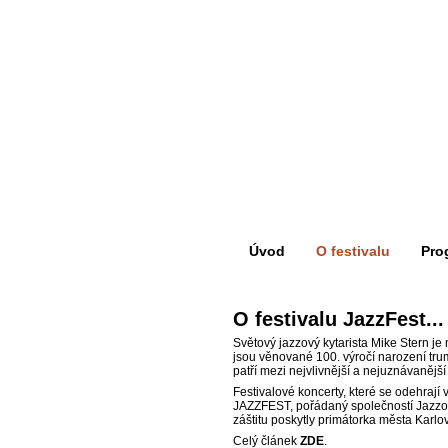
Úvod
O festivalu
Pro
O festivalu JazzFest...
Světový jazzový kytarista Mike Stern 
jsou věnované 100. výročí narození tru
patří mezi nejvlivnější a nejuznávanější 
Festivalové koncerty, které se odehrají 
JAZZFEST, pořádaný společností Jazzov
záštitu poskytly primátorka města Karlo
Celý článek
ZDE
.