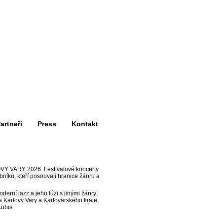
artneři
Press
Kontakt
OVY VARY 2026. Festivalové koncerty
níků, kteří posouvali hranice žánru a
erní jazz a jeho fúzi s jinými žánry.
Karlovy Vary a Karlovarského kraje,
Kubis.