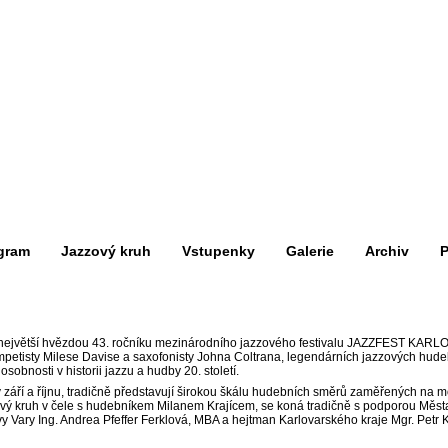
gram
Jazzový kruh
Vstupenky
Galerie
Archiv
P
je největší hvězdou 43. ročníku mezinárodního jazzového festivalu JAZZFEST KARL
mpetisty Milese Davise a saxofonisty Johna Coltrana, legendárních jazzových hudeb
osobnosti v historii jazzu a hudby 20. století.
v září a říjnu, tradičně představují širokou škálu hudebních směrů zaměřených na mod
ý kruh v čele s hudebníkem Milanem Krajícem, se koná tradičně s podporou Města 
vy Vary Ing. Andrea Pfeffer Ferklová, MBA a hejtman Karlovarského kraje Mgr. Petr 